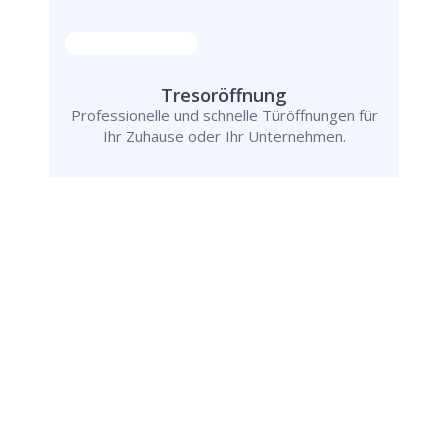
Tresoröffnung
Professionelle und schnelle Türöffnungen für
Ihr Zuhause oder Ihr Unternehmen.
Rufen Sie uns jetzt an und
lassen Sie
uns Ihr Problem lösen!